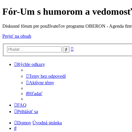
Fór-Um s humorom a vedomos
Diskusné fórum pre používateľov programu OBERON - Agenda fir
Prejsť na obsah
Rozšírené
Hľadať
vyhľadávanie
Rýchle odkazy
Temy bez odpovedí
Aktívne témy
Hľadať
FAQ
Prihlásiť sa
Domov
Úvodná stránka
Hľadať