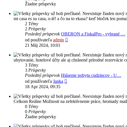
Žiadne príspevky
mi casa es su casa, o-lé! a čo na to ekasa? keď bloček len poma
2
Témy
2
Príspevky
Posledný príspevok
OBERON a FiskalPro - vybrané …
Zobraziť
od používateľa
admin
posledný
21 Máj 2024, 10:01
príspevok
ubytovanie, hotelové účty ale aj chránené prírodné rezervácie ce
3
Témy
3
Príspevky
Posledný príspevok
Hlásenie pobytu cudzincov - U…
Zobraziť
od používateľa
Janka
posledný
18 Apr 2024, 09:35
príspevok
Celkom Reálne Možnosti na zefektívnenie práce, hromady mailov 
0
Témy
0
Príspevky
Žiadne príspevky