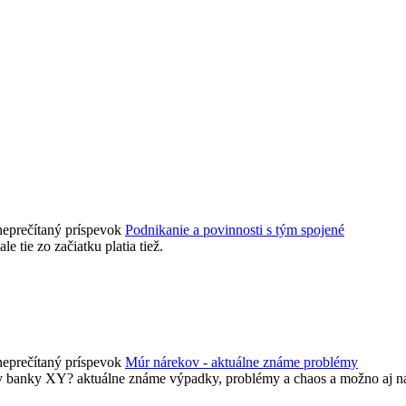
 Agenda firmy je zatiaľ v testovacej prevádzke!
ispievanie len pre registrovaných členov. Zaregistrovať sa je možné v
ovia dostávajú mailom) a bude nastavený tak, že registrovaný používateľ
Podnikanie a povinnosti s tým spojené
tie zo začiatku platia tiež.
Múr nárekov - aktuálne známe problémy
ály banky XY? aktuálne známe výpadky, problémy a chaos a možno aj n