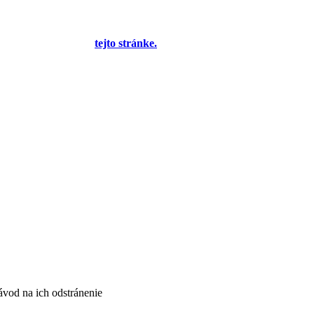
yplnením formulára na
tejto stránke.
Tento oznam bude neskôr
 bude môcť jeho zobrazenie vypnúť - zatiaľ sa zobrazuje trvalo
ávod na ich odstránenie