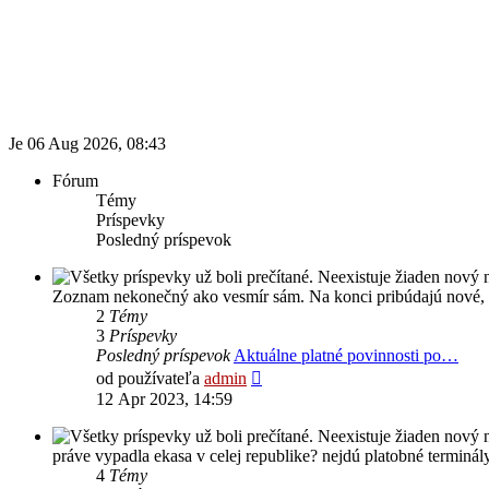
Diskusné fórum pre používateľov programu OBERON -
Prezeranie príspevkov je povolené každému návštevníkovi stránky, pr
obsahovať privítanie a pravidlá portálu (zatiaľ ich registrovaní člen
každému. V súčasnej dobe prebieha testovanie funkčnosti fóra.
Je 06 Aug 2026, 08:43
Fórum
Témy
Príspevky
Posledný príspevok
Zoznam nekonečný ako vesmír sám. Na konci pribúdajú nové, ale 
2
Témy
3
Príspevky
Posledný príspevok
Aktuálne platné povinnosti po…
Zobraziť
od používateľa
admin
posledný
12 Apr 2023, 14:59
príspevok
práve vypadla ekasa v celej republike? nejdú platobné termin
4
Témy