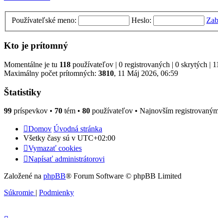
Používateľské meno:
Heslo:
Zab
Kto je prítomný
Momentálne je tu
118
používateľov | 0 registrovaných | 0 skrytých | 1
Maximálny počet prítomných:
3810
, 11 Máj 2026, 06:59
Štatistiky
99
príspevkov •
70
tém •
80
používateľov • Najnovším registrovaný
Domov
Úvodná stránka
Všetky časy sú v
UTC+02:00
Vymazať cookies
Napísať administrátorovi
Založené na
phpBB
® Forum Software © phpBB Limited
Súkromie
|
Podmienky