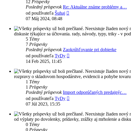
12
Príspevky
Posledný príspevok
Re: Aktuálne známe problémy a…
Zobraziť
od používateľa
Šuhaj
posledný
07 Máj 2024, 08:48
príspevok
diskusie týkajúce sa účtovania. rady, návody, typy, triky - v po
5
Témy
7
Príspevky
Posledný príspevok
Zaokrúhľovanie pri dobierke
Zobraziť
od používateľa
TyDy
posledný
14 Feb 2025, 11:45
príspevok
rozpravy o skladovom hospodárstve, evidencii a pohybe tovaru
1
Témy
1
Príspevky
Posledný príspevok
Import odporúčaných predajnýc…
Zobraziť
od používateľa
TyDy
posledný
07 Júl 2023, 15:35
príspevok
od výplaty po dovolenky, prídavky, zrážky aj mrholenie a disku
0
Témy
0
Príspevky