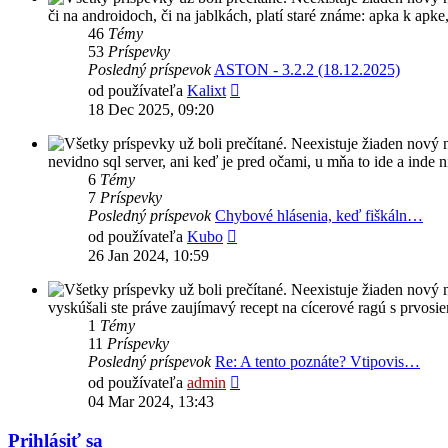
či na androidoch, či na jablkách, platí staré známe: apka k apk
46
Témy
53
Príspevky
Posledný príspevok
ASTON - 3.2.2 (18.12.2025)
Zobraziť
od používateľa
Kalixt
posledný
18 Dec 2025, 09:20
príspevok
nevidno sql server, ani keď je pred očami, u mňa to ide a inde 
6
Témy
7
Príspevky
Posledný príspevok
Chybové hlásenia, keď fiškáln…
Zobraziť
od používateľa
Kubo
posledný
26 Jan 2024, 10:59
príspevok
vyskúšali ste práve zaujímavý recept na cícerové ragú s prvosi
1
Témy
11
Príspevky
Posledný príspevok
Re: A tento poznáte? Vtipovis…
Zobraziť
od používateľa
admin
posledný
04 Mar 2024, 13:43
príspevok
Prihlásiť sa