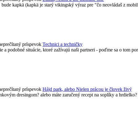
e, bude kapkä (kapkä je starý vikingský výraz pre "čo neovládaš z mobilu
Technici a techničky
nie a podobné situácie, ktoré zažívajú naši partneri - poďme sa o tom p
Hájd park, alebo Nielen prácou je človek živý
enkovým dresingom? alebo máte zaručený recept na soplíky a hrdielko? p