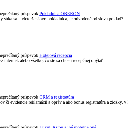
Pokladnica OBERON
ly súka sa... viete že slovo pokladnica, je odvodené od slova poklad?
Hotelová recepcia
z internet, alebo všetko, čo ste sa chceli recepčnej opýtať
CRM a registratúra
či evidencie reklamácií a opráv a ako bonus registratúra a zložky, v k
Lukul, Aston a iné mobilné oné