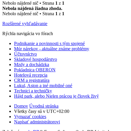
Nebolo nájdené nič • Strana
1
z
1
Nebola nájdená žiadna zhoda.
Nebolo nájdené nič • Strana
1
z
1
Rozšírené vyhľadávanie
Rýchla navigácia vo fórach
Podnikanie a povinnosti s tým spojené
Múr nárekov - aktuálne známe problémy
Účtovníctvo
Skladové hospodárstvo
Mzdy a dochádzka
Pokladnica OBERON
Hotelová recepcia
CRM a registratúra
Lukul, Aston a iné mobilné oné
Technici a techničky
Hájd park, alebo Nielen prácou je človek živý
Domov
Úvodná stránka
Všetky časy sú v
UTC+02:00
Vymazať cookies
Napísať administrátorovi