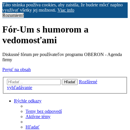
Táto stránka používa cookies, aby zaistila, že budete môcť naplno
využívať všetky jej možnosti.
Viac info
Rozumiem!
Fór-Um s humorom a
vedomosťami
Diskusné fórum pre používateľov programu OBERON - Agenda
firmy
Prejsť na obsah
Rozšírené
Hľadať
vyhľadávanie
Rýchle odkazy
Temy bez odpovedí
Aktívne témy
Hľadať