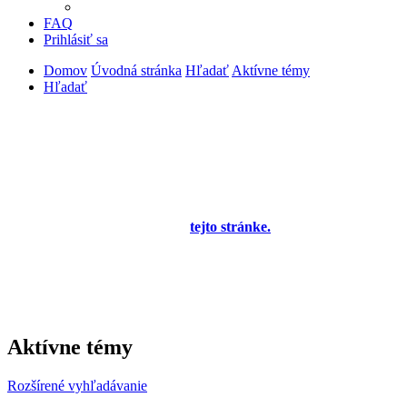
FAQ
Prihlásiť sa
Domov
Úvodná stránka
Hľadať
Aktívne témy
Hľadať
Diskusné fórum pre používateľov programu
OBERON - Agenda firmy je zatiaľ v testovacej
prevádzke!
Prezeranie príspevkov je povolené každému návštevníkovi stránky,
prispievanie len pre registrovaných členov. Zaregistrovať sa je
možné vyplnením formulára na
tejto stránke.
Tento oznam bude
neskôr obsahovať privítanie a pravidlá portálu (zatiaľ ich
registrovaní členovia dostávajú mailom) a bude nastavený tak, že
registrovaný používateľ bude môcť jeho zobrazenie vypnúť - zatiaľ
sa zobrazuje trvalo každému. V súčasnej dobe prebieha testovanie
funkčnosti fóra.
Aktívne témy
Rozšírené vyhľadávanie