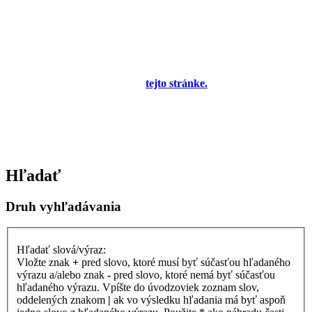
Diskusné fórum pre používateľov programu
OBERON - Agenda firmy je zatiaľ v testovacej
prevádzke!
Prezeranie príspevkov je povolené každému návštevníkovi stránky,
prispievanie len pre registrovaných členov. Zaregistrovať sa je
možné vyplnením formulára na
tejto stránke.
Tento oznam bude
neskôr obsahovať privítanie a pravidlá portálu (zatiaľ ich
registrovaní členovia dostávajú mailom) a bude nastavený tak, že
registrovaný používateľ bude môcť jeho zobrazenie vypnúť - zatiaľ
sa zobrazuje trvalo každému. V súčasnej dobe prebieha testovanie
funkčnosti fóra.
Hľadať
Druh vyhľadávania
Hľadať slová/výraz:
Vložte znak
+
pred slovo, ktoré musí byť súčasťou hľadaného
výrazu a/alebo znak
-
pred slovo, ktoré nemá byť súčasťou
hľadaného výrazu. Vpíšte do úvodzoviek zoznam slov,
oddelených znakom
|
ak vo výsledku hľadania má byť aspoň