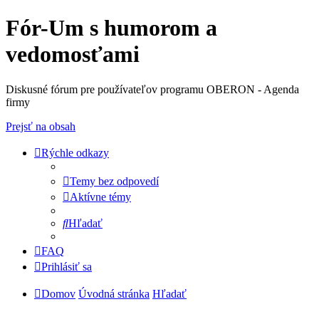
Fór-Um s humorom a
vedomosťami
Diskusné fórum pre používateľov programu OBERON - Agenda
firmy
Prejsť na obsah
Rýchle odkazy
Temy bez odpovedí
Aktívne témy
Hľadať
FAQ
Prihlásiť sa
Domov
Úvodná stránka
Hľadať