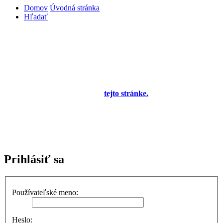
Domov
Úvodná stránka
Hľadať
Diskusné fórum pre používateľov programu
OBERON - Agenda firmy je zatiaľ v testovacej
prevádzke!
Prezeranie príspevkov je povolené každému návštevníkovi stránky,
prispievanie len pre registrovaných členov. Zaregistrovať sa je
možné vyplnením formulára na
tejto stránke.
Tento oznam bude
neskôr obsahovať privítanie a pravidlá portálu (zatiaľ ich
registrovaní členovia dostávajú mailom) a bude nastavený tak, že
registrovaný používateľ bude môcť jeho zobrazenie vypnúť - zatiaľ
sa zobrazuje trvalo každému. V súčasnej dobe prebieha testovanie
funkčnosti fóra.
Prihlásiť sa
Používateľské meno:
Heslo: