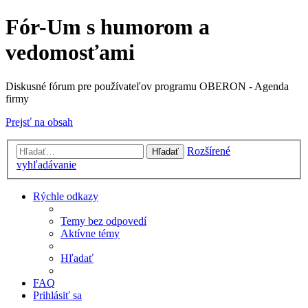
Fór-Um s humorom a
vedomosťami
Diskusné fórum pre používateľov programu OBERON - Agenda
firmy
Prejsť na obsah
Rozšírené
Hľadať
vyhľadávanie
Rýchle odkazy
Temy bez odpovedí
Aktívne témy
Hľadať
FAQ
Prihlásiť sa