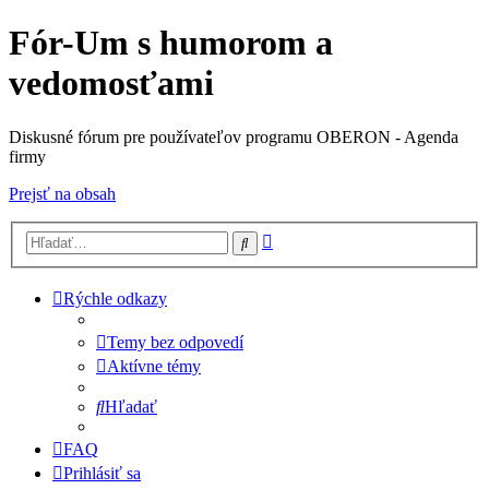
Fór-Um s humorom a
vedomosťami
Diskusné fórum pre používateľov programu OBERON - Agenda
firmy
Prejsť na obsah
Rozšírené
Hľadať
vyhľadávanie
Rýchle odkazy
Temy bez odpovedí
Aktívne témy
Hľadať
FAQ
Prihlásiť sa