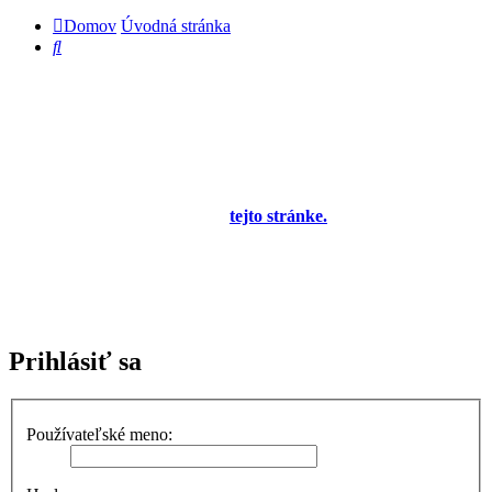
Domov
Úvodná stránka
Hľadať
Diskusné fórum pre používateľov programu
OBERON - Agenda firmy je zatiaľ v testovacej
prevádzke!
Prezeranie príspevkov je povolené každému návštevníkovi stránky,
prispievanie len pre registrovaných členov. Zaregistrovať sa je
možné vyplnením formulára na
tejto stránke.
Tento oznam bude
neskôr obsahovať privítanie a pravidlá portálu (zatiaľ ich
registrovaní členovia dostávajú mailom) a bude nastavený tak, že
registrovaný používateľ bude môcť jeho zobrazenie vypnúť - zatiaľ
sa zobrazuje trvalo každému. V súčasnej dobe prebieha testovanie
funkčnosti fóra.
Prihlásiť sa
Používateľské meno: