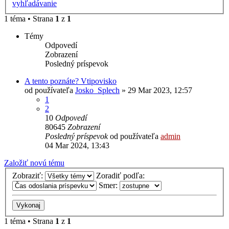
vyhľadávanie
1 téma • Strana
1
z
1
Témy
Odpovedí
Zobrazení
Posledný príspevok
A tento poznáte? Vtipovisko
od používateľa
Josko_Splech
»
29 Mar 2023, 12:57
1
2
10
Odpovedí
80645
Zobrazení
Posledný príspevok
od používateľa
admin
04 Mar 2024, 13:43
Založiť novú tému
Zobraziť:
Zoradiť podľa:
Smer:
1 téma • Strana
1
z
1