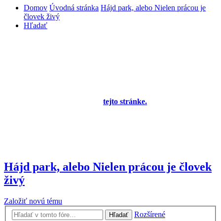
Domov
Úvodná stránka
Hájd park, alebo Nielen prácou je
človek živý
Hľadať
Diskusné fórum pre používateľov programu
OBERON - Agenda firmy je zatiaľ v testovacej
prevádzke!
Prezeranie príspevkov je povolené každému návštevníkovi stránky,
prispievanie len pre registrovaných členov. Zaregistrovať sa je
možné vyplnením formulára na
tejto stránke.
Tento oznam bude
neskôr obsahovať privítanie a pravidlá portálu (zatiaľ ich
registrovaní členovia dostávajú mailom) a bude nastavený tak, že
registrovaný používateľ bude môcť jeho zobrazenie vypnúť - zatiaľ
sa zobrazuje trvalo každému. V súčasnej dobe prebieha testovanie
funkčnosti fóra.
Hájd park, alebo Nielen prácou je človek
živý
Založiť novú tému
Rozšírené
Hľadať