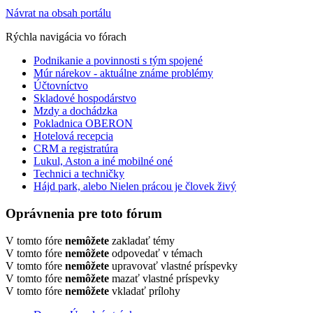
Návrat na obsah portálu
Rýchla navigácia vo fórach
Podnikanie a povinnosti s tým spojené
Múr nárekov - aktuálne známe problémy
Účtovníctvo
Skladové hospodárstvo
Mzdy a dochádzka
Pokladnica OBERON
Hotelová recepcia
CRM a registratúra
Lukul, Aston a iné mobilné oné
Technici a techničky
Hájd park, alebo Nielen prácou je človek živý
Oprávnenia pre toto fórum
V tomto fóre
nemôžete
zakladať témy
V tomto fóre
nemôžete
odpovedať v témach
V tomto fóre
nemôžete
upravovať vlastné príspevky
V tomto fóre
nemôžete
mazať vlastné príspevky
V tomto fóre
nemôžete
vkladať prílohy