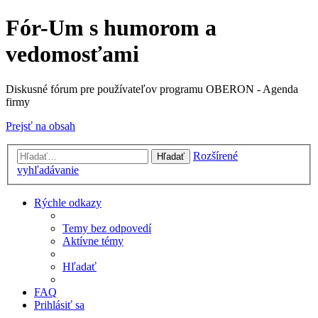
Fór-Um s humorom a
vedomosťami
Diskusné fórum pre používateľov programu OBERON - Agenda
firmy
Prejsť na obsah
Rozšírené
Hľadať
vyhľadávanie
Rýchle odkazy
Temy bez odpovedí
Aktívne témy
Hľadať
FAQ
Prihlásiť sa