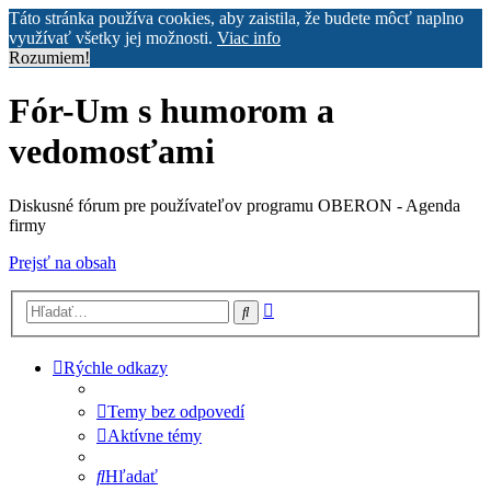
Táto stránka používa cookies, aby zaistila, že budete môcť naplno
využívať všetky jej možnosti.
Viac info
Rozumiem!
Fór-Um s humorom a
vedomosťami
Diskusné fórum pre používateľov programu OBERON - Agenda
firmy
Prejsť na obsah
Rozšírené
Hľadať
vyhľadávanie
Rýchle odkazy
Temy bez odpovedí
Aktívne témy
Hľadať