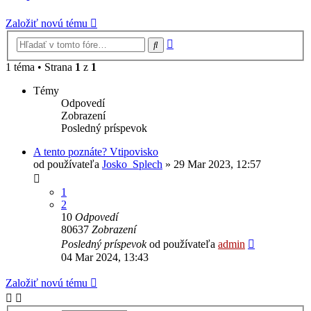
Založiť novú tému
Rozšírené
Hľadať
vyhľadávanie
1 téma • Strana
1
z
1
Témy
Odpovedí
Zobrazení
Posledný príspevok
A tento poznáte? Vtipovisko
od používateľa
Josko_Splech
»
29 Mar 2023, 12:57
1
2
10
Odpovedí
80637
Zobrazení
Posledný príspevok
od používateľa
admin
04 Mar 2024, 13:43
Založiť novú tému