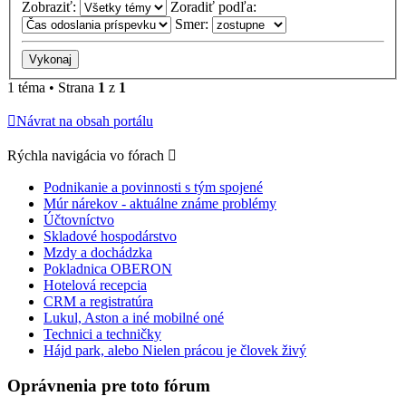
Zobraziť:
Zoradiť podľa:
Smer:
1 téma • Strana
1
z
1
Návrat na obsah portálu
Rýchla navigácia vo fórach
Podnikanie a povinnosti s tým spojené
Múr nárekov - aktuálne známe problémy
Účtovníctvo
Skladové hospodárstvo
Mzdy a dochádzka
Pokladnica OBERON
Hotelová recepcia
CRM a registratúra
Lukul, Aston a iné mobilné oné
Technici a techničky
Hájd park, alebo Nielen prácou je človek živý
Oprávnenia pre toto fórum