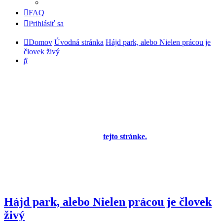
FAQ
Prihlásiť sa
Domov
Úvodná stránka
Hájd park, alebo Nielen prácou je
človek živý
Hľadať
Diskusné fórum pre používateľov programu
OBERON - Agenda firmy je zatiaľ v testovacej
prevádzke!
Prezeranie príspevkov je povolené každému návštevníkovi stránky,
prispievanie len pre registrovaných členov. Zaregistrovať sa je
možné vyplnením formulára na
tejto stránke.
Tento oznam bude
neskôr obsahovať privítanie a pravidlá portálu (zatiaľ ich
registrovaní členovia dostávajú mailom) a bude nastavený tak, že
registrovaný používateľ bude môcť jeho zobrazenie vypnúť - zatiaľ
sa zobrazuje trvalo každému. V súčasnej dobe prebieha testovanie
funkčnosti fóra.
Hájd park, alebo Nielen prácou je človek
živý