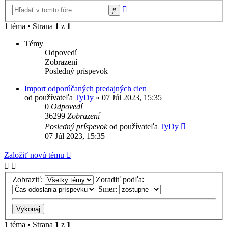
Rozšírené
Hľadať
vyhľadávanie
1 téma • Strana
1
z
1
Témy
Odpovedí
Zobrazení
Posledný príspevok
Import odporúčaných predajných cien
od používateľa
TyDy
»
07 Júl 2023, 15:35
0
Odpovedí
36299
Zobrazení
Posledný príspevok
od používateľa
TyDy
07 Júl 2023, 15:35
Založiť novú tému
Zobraziť:
Zoradiť podľa:
Smer:
1 téma • Strana
1
z
1