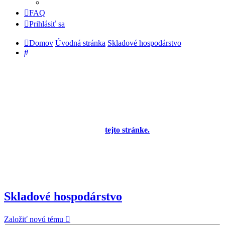
FAQ
Prihlásiť sa
Domov
Úvodná stránka
Skladové hospodárstvo
Hľadať
Diskusné fórum pre používateľov programu
OBERON - Agenda firmy je zatiaľ v testovacej
prevádzke!
Prezeranie príspevkov je povolené každému návštevníkovi stránky,
prispievanie len pre registrovaných členov. Zaregistrovať sa je
možné vyplnením formulára na
tejto stránke.
Tento oznam bude
neskôr obsahovať privítanie a pravidlá portálu (zatiaľ ich
registrovaní členovia dostávajú mailom) a bude nastavený tak, že
registrovaný používateľ bude môcť jeho zobrazenie vypnúť - zatiaľ
sa zobrazuje trvalo každému. V súčasnej dobe prebieha testovanie
funkčnosti fóra.
Skladové hospodárstvo
Založiť novú tému