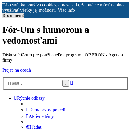
Táto stránka používa cookies, aby zaistila, že budete môcť naplno
využívať všetky jej možnosti.
Viac info
Rozumiem!
Fór-Um s humorom a
vedomosťami
Diskusné fórum pre používateľov programu OBERON - Agenda
firmy
Prejsť na obsah
Rozšírené
Hľadať
vyhľadávanie
Rýchle odkazy
Temy bez odpovedí
Aktívne témy
Hľadať