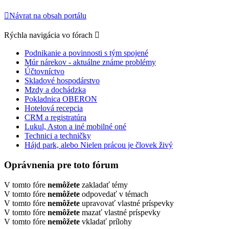
Návrat na obsah portálu
Rýchla navigácia vo fórach
Podnikanie a povinnosti s tým spojené
Múr nárekov - aktuálne známe problémy
Účtovníctvo
Skladové hospodárstvo
Mzdy a dochádzka
Pokladnica OBERON
Hotelová recepcia
CRM a registratúra
Lukul, Aston a iné mobilné oné
Technici a techničky
Hájd park, alebo Nielen prácou je človek živý
Oprávnenia pre toto fórum
V tomto fóre
nemôžete
zakladať témy
V tomto fóre
nemôžete
odpovedať v témach
V tomto fóre
nemôžete
upravovať vlastné príspevky
V tomto fóre
nemôžete
mazať vlastné príspevky
V tomto fóre
nemôžete
vkladať prílohy