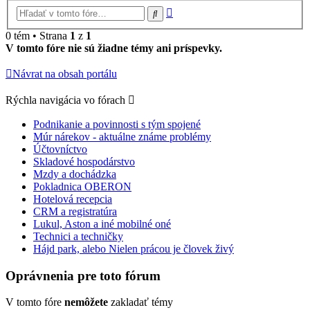
Rozšírené
Hľadať
vyhľadávanie
0 tém • Strana
1
z
1
V tomto fóre nie sú žiadne témy ani príspevky.
Návrat na obsah portálu
Rýchla navigácia vo fórach
Podnikanie a povinnosti s tým spojené
Múr nárekov - aktuálne známe problémy
Účtovníctvo
Skladové hospodárstvo
Mzdy a dochádzka
Pokladnica OBERON
Hotelová recepcia
CRM a registratúra
Lukul, Aston a iné mobilné oné
Technici a techničky
Hájd park, alebo Nielen prácou je človek živý
Oprávnenia pre toto fórum
V tomto fóre
nemôžete
zakladať témy