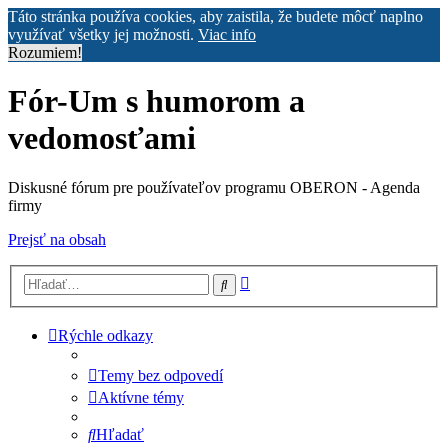
Táto stránka používa cookies, aby zaistila, že budete môcť naplno
využívať všetky jej možnosti.
Viac info
Rozumiem!
Fór-Um s humorom a
vedomosťami
Diskusné fórum pre používateľov programu OBERON - Agenda
firmy
Prejsť na obsah
Rozšírené
Hľadať
vyhľadávanie
Rýchle odkazy
Temy bez odpovedí
Aktívne témy
Hľadať