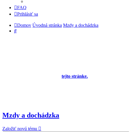
FAQ
Prihlásiť sa
Domov
Úvodná stránka
Mzdy a dochádzka
Hľadať
Diskusné fórum pre používateľov programu
OBERON - Agenda firmy je zatiaľ v testovacej
prevádzke!
Prezeranie príspevkov je povolené každému návštevníkovi stránky,
prispievanie len pre registrovaných členov. Zaregistrovať sa je
možné vyplnením formulára na
tejto stránke.
Tento oznam bude
neskôr obsahovať privítanie a pravidlá portálu (zatiaľ ich
registrovaní členovia dostávajú mailom) a bude nastavený tak, že
registrovaný používateľ bude môcť jeho zobrazenie vypnúť - zatiaľ
sa zobrazuje trvalo každému. V súčasnej dobe prebieha testovanie
funkčnosti fóra.
Mzdy a dochádzka
Založiť novú tému