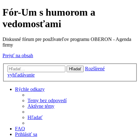
Fór-Um s humorom a
vedomosťami
Diskusné fórum pre používateľov programu OBERON - Agenda
firmy
Prejsť na obsah
Rozšírené
Hľadať
vyhľadávanie
Rýchle odkazy
Temy bez odpovedí
Aktívne témy
Hľadať
FAQ
Prihlásiť sa