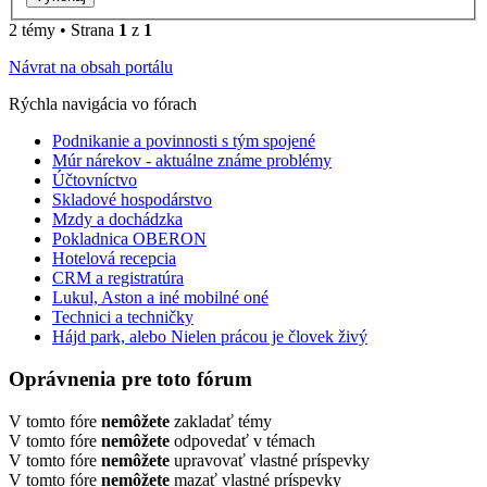
2 témy • Strana
1
z
1
Návrat na obsah portálu
Rýchla navigácia vo fórach
Podnikanie a povinnosti s tým spojené
Múr nárekov - aktuálne známe problémy
Účtovníctvo
Skladové hospodárstvo
Mzdy a dochádzka
Pokladnica OBERON
Hotelová recepcia
CRM a registratúra
Lukul, Aston a iné mobilné oné
Technici a techničky
Hájd park, alebo Nielen prácou je človek živý
Oprávnenia pre toto fórum
V tomto fóre
nemôžete
zakladať témy
V tomto fóre
nemôžete
odpovedať v témach
V tomto fóre
nemôžete
upravovať vlastné príspevky
V tomto fóre
nemôžete
mazať vlastné príspevky