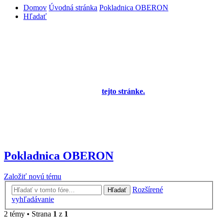
Domov
Úvodná stránka
Pokladnica OBERON
Hľadať
Diskusné fórum pre používateľov programu
OBERON - Agenda firmy je zatiaľ v testovacej
prevádzke!
Prezeranie príspevkov je povolené každému návštevníkovi stránky,
prispievanie len pre registrovaných členov. Zaregistrovať sa je
možné vyplnením formulára na
tejto stránke.
Tento oznam bude
neskôr obsahovať privítanie a pravidlá portálu (zatiaľ ich
registrovaní členovia dostávajú mailom) a bude nastavený tak, že
registrovaný používateľ bude môcť jeho zobrazenie vypnúť - zatiaľ
sa zobrazuje trvalo každému. V súčasnej dobe prebieha testovanie
funkčnosti fóra.
Pokladnica OBERON
Založiť novú tému
Rozšírené
Hľadať
vyhľadávanie
2 témy • Strana
1
z
1