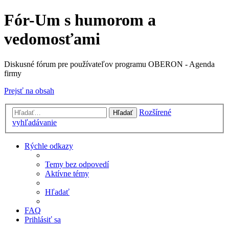
Fór-Um s humorom a
vedomosťami
Diskusné fórum pre používateľov programu OBERON - Agenda
firmy
Prejsť na obsah
Rozšírené
Hľadať
vyhľadávanie
Rýchle odkazy
Temy bez odpovedí
Aktívne témy
Hľadať
FAQ
Prihlásiť sa