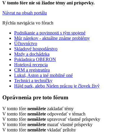
V tomto fóre nie sú žiadne témy ani príspevky.
Návrat na obsah portálu
Rýchla navigácia vo fórach
Podnikanie a povinnosti s tým spojené
Múr nárekov - aktuálne známe problémy
Účtovníctvo
Skladové hospodárstvo
Mzdy a dochádzka
Pokladnica OBERON
Hotelová recepcia
CRM a registratúra
Lukul, Aston a iné mobilné oné
Technici a techničky
Hájd park, alebo Nielen prácou je človek živý
Oprávnenia pre toto fórum
V tomto fóre
nemôžete
zakladať témy
V tomto fóre
nemôžete
odpovedať v témach
V tomto fóre
nemôžete
upravovať vlastné príspevky
V tomto fóre
nemôžete
mazať vlastné príspevky
V tomto fóre
nemôžete
vkladať prílohy