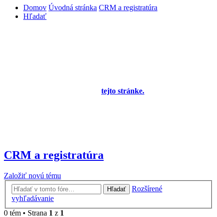
Domov
Úvodná stránka
CRM a registratúra
Hľadať
Diskusné fórum pre používateľov programu
OBERON - Agenda firmy je zatiaľ v testovacej
prevádzke!
Prezeranie príspevkov je povolené každému návštevníkovi stránky,
prispievanie len pre registrovaných členov. Zaregistrovať sa je
možné vyplnením formulára na
tejto stránke.
Tento oznam bude
neskôr obsahovať privítanie a pravidlá portálu (zatiaľ ich
registrovaní členovia dostávajú mailom) a bude nastavený tak, že
registrovaný používateľ bude môcť jeho zobrazenie vypnúť - zatiaľ
sa zobrazuje trvalo každému. V súčasnej dobe prebieha testovanie
funkčnosti fóra.
CRM a registratúra
Založiť novú tému
Rozšírené
Hľadať
vyhľadávanie
0 tém • Strana
1
z
1