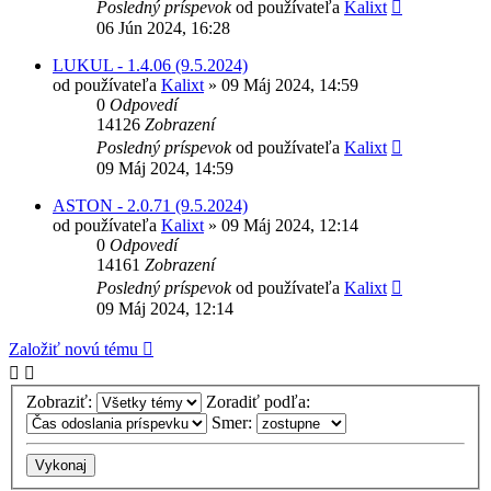
Posledný príspevok
od používateľa
Kalixt
06 Jún 2024, 16:28
LUKUL - 1.4.06 (9.5.2024)
od používateľa
Kalixt
»
09 Máj 2024, 14:59
0
Odpovedí
14126
Zobrazení
Posledný príspevok
od používateľa
Kalixt
09 Máj 2024, 14:59
ASTON - 2.0.71 (9.5.2024)
od používateľa
Kalixt
»
09 Máj 2024, 12:14
0
Odpovedí
14161
Zobrazení
Posledný príspevok
od používateľa
Kalixt
09 Máj 2024, 12:14
Založiť novú tému
Zobraziť:
Zoradiť podľa:
Smer: