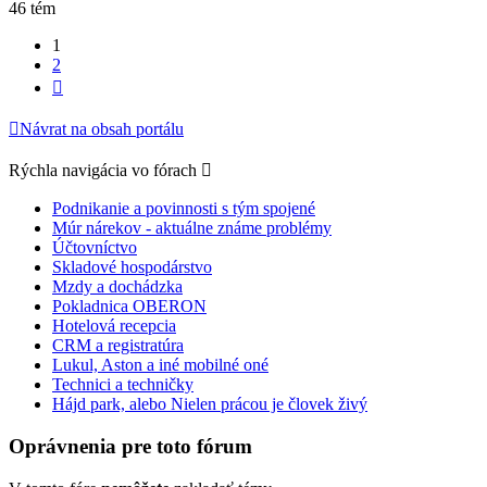
46 tém
1
2
Ďalšia
Návrat na obsah portálu
Rýchla navigácia vo fórach
Podnikanie a povinnosti s tým spojené
Múr nárekov - aktuálne známe problémy
Účtovníctvo
Skladové hospodárstvo
Mzdy a dochádzka
Pokladnica OBERON
Hotelová recepcia
CRM a registratúra
Lukul, Aston a iné mobilné oné
Technici a techničky
Hájd park, alebo Nielen prácou je človek živý
Oprávnenia pre toto fórum