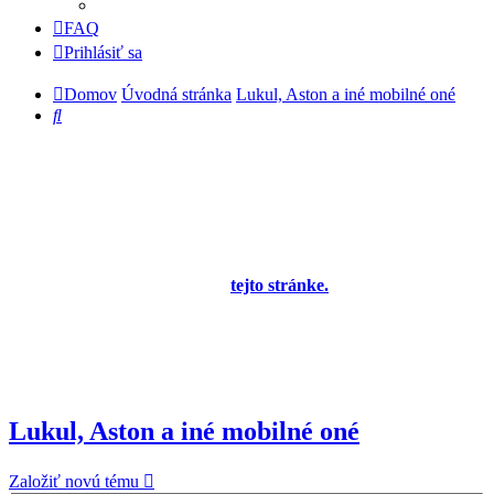
FAQ
Prihlásiť sa
Domov
Úvodná stránka
Lukul, Aston a iné mobilné oné
Hľadať
Diskusné fórum pre používateľov programu
OBERON - Agenda firmy je zatiaľ v testovacej
prevádzke!
Prezeranie príspevkov je povolené každému návštevníkovi stránky,
prispievanie len pre registrovaných členov. Zaregistrovať sa je
možné vyplnením formulára na
tejto stránke.
Tento oznam bude
neskôr obsahovať privítanie a pravidlá portálu (zatiaľ ich
registrovaní členovia dostávajú mailom) a bude nastavený tak, že
registrovaný používateľ bude môcť jeho zobrazenie vypnúť - zatiaľ
sa zobrazuje trvalo každému. V súčasnej dobe prebieha testovanie
funkčnosti fóra.
Lukul, Aston a iné mobilné oné
Založiť novú tému