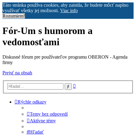
Táto stránka používa cookies, aby zaistila, že budete môcť naplno
využívať všetky jej možnosti.
Viac info
Rozumiem!
Fór-Um s humorom a
vedomosťami
Diskusné fórum pre používateľov programu OBERON - Agenda
firmy
Prejsť na obsah
Rozšírené
Hľadať
vyhľadávanie
Rýchle odkazy
Temy bez odpovedí
Aktívne témy
Hľadať