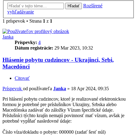
Rozšírené
Hľadať
vyhľadávanie
1 príspevok • Strana
1
z
1
Janka
Príspevky:
4
Dátum registrácie:
29 Mar 2023, 10:32
Hlásenie pobytu cudzincov - Ukrajinci, Srbi,
Macedónci
Citovať
Príspevok
od používateľa
Janka
»
18 Apr 2024, 09:35
Pri hlásení pobytu cudzincov, ktoré je realizované elektronickou
formou je potrebné pre príslušníkov Ukrajiny, Srbska alebo
Macedónska zadávať do záložky Vízum špecifické údaje.
Príslušníci týchto krajín nemajú povinnosť mať vízum, avšak je
potrebné vypĺňať nasledovné údaje:
Číslo víza/dokladu o pobyte: 000000 (zadať šesť núl)