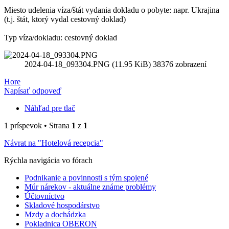
Miesto udelenia víza/štát vydania dokladu o pobyte: napr. Ukrajina
(t.j. štát, ktorý vydal cestovný doklad)
Typ víza/dokladu: cestovný doklad
2024-04-18_093304.PNG (11.95 KiB) 38376 zobrazení
Hore
Napísať odpoveď
Náhľad pre tlač
1 príspevok • Strana
1
z
1
Návrat na "Hotelová recepcia"
Rýchla navigácia vo fórach
Podnikanie a povinnosti s tým spojené
Múr nárekov - aktuálne známe problémy
Účtovníctvo
Skladové hospodárstvo
Mzdy a dochádzka
Pokladnica OBERON