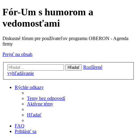
Fór-Um s humorom a
vedomosťami
Diskusné fórum pre používateľov programu OBERON - Agenda
firmy
Prejsť na obsah
Rozšírené
Hľadať
vyhľadávanie
Rýchle odkazy
Temy bez odpovedí
Aktívne témy
Hľadať
FAQ
Prihlásiť sa