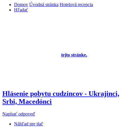
Domov
Úvodná stránka
Hotelová recepcia
Hľadať
Diskusné fórum pre používateľov programu
OBERON - Agenda firmy je zatiaľ v testovacej
prevádzke!
Prezeranie príspevkov je povolené každému návštevníkovi stránky,
prispievanie len pre registrovaných členov. Zaregistrovať sa je
možné vyplnením formulára na
tejto stránke.
Tento oznam bude
neskôr obsahovať privítanie a pravidlá portálu (zatiaľ ich
registrovaní členovia dostávajú mailom) a bude nastavený tak, že
registrovaný používateľ bude môcť jeho zobrazenie vypnúť - zatiaľ
sa zobrazuje trvalo každému. V súčasnej dobe prebieha testovanie
funkčnosti fóra.
Hlásenie pobytu cudzincov - Ukrajinci,
Srbi, Macedónci
Napísať odpoveď
Náhľad pre tlač