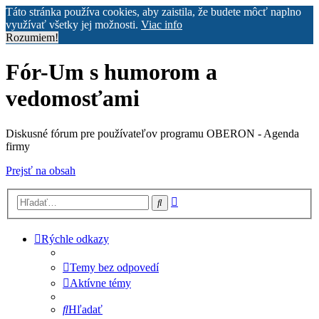
Táto stránka používa cookies, aby zaistila, že budete môcť naplno
využívať všetky jej možnosti.
Viac info
Rozumiem!
Fór-Um s humorom a
vedomosťami
Diskusné fórum pre používateľov programu OBERON - Agenda
firmy
Prejsť na obsah
Rozšírené
Hľadať
vyhľadávanie
Rýchle odkazy
Temy bez odpovedí
Aktívne témy
Hľadať