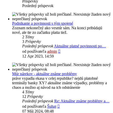
Príspevky
Posledný príspevok
Podnikanie a povinnosti s tým spojené
Zoznam nekonečný ako vesmír sám. Na konci pribúdajú
nové, ale tie zo začiatku platia tiež.
2
Témy
3
Príspevky
Posledný príspevok
Aktuálne platné povinnosti po…
Zobraziť
od používateľa
admin
posledný
12 Apr 2023, 14:59
príspevok
Múr nárekov - aktuálne známe problémy
práve vypadla ekasa v celej republike? nejdú platobné
terminály banky XY? aktuálne známe výpadky, problémy a
chaos a možno aj návod na ich odstránenie
4
Témy
12
Príspevky
Posledný príspevok
Re: Aktuálne známe problémy a…
Zobraziť
od používateľa
Šuhaj
posledný
07 Máj 2024, 08:48