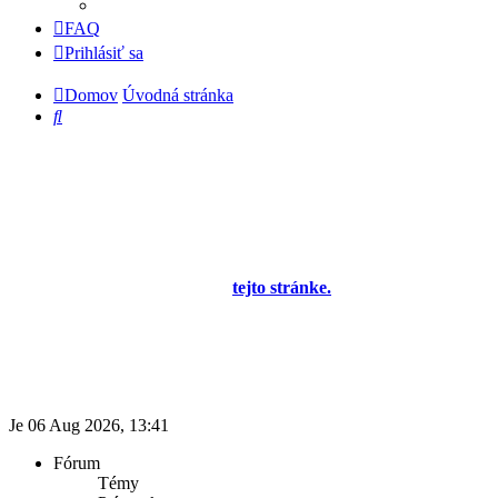
FAQ
Prihlásiť sa
Domov
Úvodná stránka
Hľadať
Diskusné fórum pre používateľov programu
OBERON - Agenda firmy je zatiaľ v testovacej
prevádzke!
Prezeranie príspevkov je povolené každému návštevníkovi stránky,
prispievanie len pre registrovaných členov. Zaregistrovať sa je
možné vyplnením formulára na
tejto stránke.
Tento oznam bude
neskôr obsahovať privítanie a pravidlá portálu (zatiaľ ich
registrovaní členovia dostávajú mailom) a bude nastavený tak, že
registrovaný používateľ bude môcť jeho zobrazenie vypnúť - zatiaľ
sa zobrazuje trvalo každému. V súčasnej dobe prebieha testovanie
funkčnosti fóra.
Je 06 Aug 2026, 13:41
Fórum
Témy