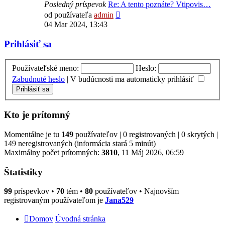
Posledný príspevok
Re: A tento poznáte? Vtipovis…
Zobraziť
od používateľa
admin
posledný
04 Mar 2024, 13:43
príspevok
Prihlásiť sa
Používateľské meno:
Heslo:
Zabudnuté heslo
|
V budúcnosti ma automaticky prihlásiť
Kto je prítomný
Momentálne je tu
149
používateľov | 0 registrovaných | 0 skrytých |
149 neregistrovaných (informácia stará 5 minút)
Maximálny počet prítomných:
3810
, 11 Máj 2026, 06:59
Štatistiky
99
príspevkov •
70
tém •
80
používateľov • Najnovším
registrovaným používateľom je
Jana529
Domov
Úvodná stránka