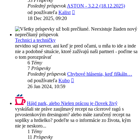
53
Príspevky
Posledný príspevok
ASTON - 3.2.2 (18.12.2025)
Zobraziť
od používateľa
Kalixt
posledný
18 Dec 2025, 09:20
príspevok
Technici a techničky
nevidno sql server, ani keď je pred očami, u mňa to ide a inde
nie a podobné situácie, ktoré zažívajú naši partneri - poďme sa
o tom porozprávať
6
Témy
7
Príspevky
Posledný príspevok
Chybové hlásenia, keď fiškáln…
Zobraziť
od používateľa
Kubo
posledný
26 Jan 2024, 10:59
príspevok
Hájd park, alebo Nielen prácou je človek živý
vyskúšali ste práve zaujímavý recept na cícerové ragú s
prvosienkovým dresingom? alebo máte zaručený recept na
soplíky a hrdielko? podeľte sa o informácie zo života, kým
nie je neskoro...
1
Témy
11
Príspevky