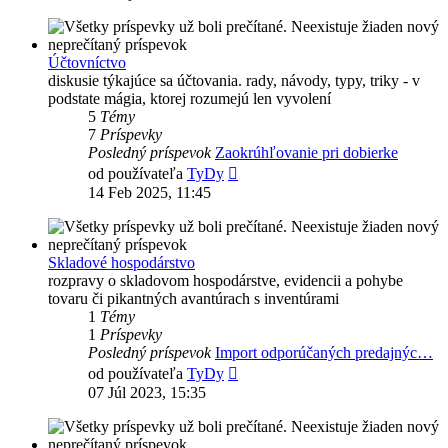
príspevok
Účtovníctvo
diskusie týkajúce sa účtovania. rady, návody, typy, triky - v
podstate mágia, ktorej rozumejú len vyvolení
5
Témy
7
Príspevky
Posledný príspevok
Zaokrúhľovanie pri dobierke
Zobraziť
od používateľa
TyDy
posledný
14 Feb 2025, 11:45
príspevok
Skladové hospodárstvo
rozpravy o skladovom hospodárstve, evidencii a pohybe
tovaru či pikantných avantúrach s inventúrami
1
Témy
1
Príspevky
Posledný príspevok
Import odporúčaných predajnýc…
Zobraziť
od používateľa
TyDy
posledný
07 Júl 2023, 15:35
príspevok