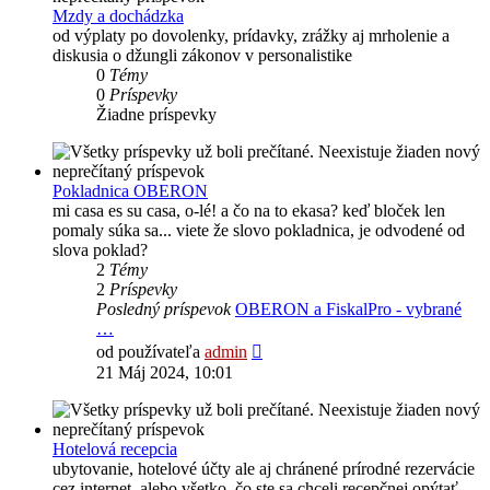
Mzdy a dochádzka
od výplaty po dovolenky, prídavky, zrážky aj mrholenie a
diskusia o džungli zákonov v personalistike
0
Témy
0
Príspevky
Žiadne príspevky
Pokladnica OBERON
mi casa es su casa, o-lé! a čo na to ekasa? keď bloček len
pomaly súka sa... viete že slovo pokladnica, je odvodené od
slova poklad?
2
Témy
2
Príspevky
Posledný príspevok
OBERON a FiskalPro - vybrané
…
Zobraziť
od používateľa
admin
posledný
21 Máj 2024, 10:01
príspevok
Hotelová recepcia
ubytovanie, hotelové účty ale aj chránené prírodné rezervácie
cez internet, alebo všetko, čo ste sa chceli recepčnej opýtať