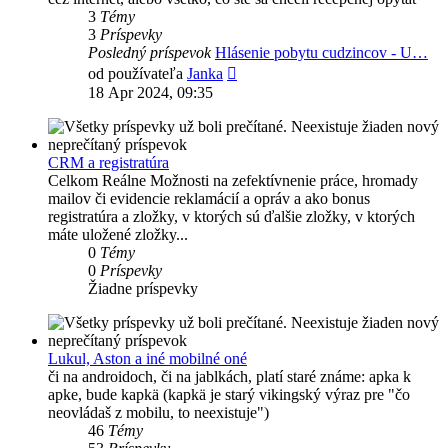
3
Témy
3
Príspevky
Posledný príspevok
Hlásenie pobytu cudzincov - U…
Zobraziť
od používateľa
Janka
posledný
18 Apr 2024, 09:35
príspevok
CRM a registratúra
Celkom Reálne Možnosti na zefektívnenie práce, hromady
mailov či evidencie reklamácií a opráv a ako bonus
registratúra a zložky, v ktorých sú ďalšie zložky, v ktorých
máte uložené zložky...
0
Témy
0
Príspevky
Žiadne príspevky
Lukul, Aston a iné mobilné oné
či na androidoch, či na jablkách, platí staré známe: apka k
apke, bude kapkä (kapkä je starý vikingský výraz pre "čo
neovládaš z mobilu, to neexistuje")
46
Témy